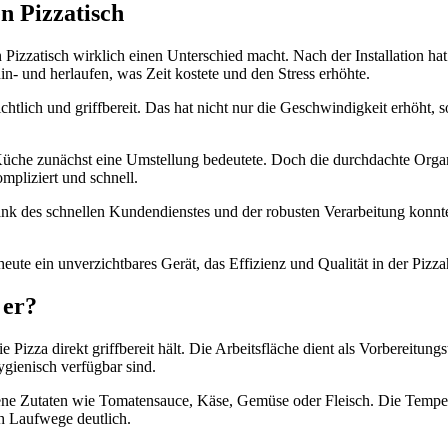
n Pizzatisch
n Pizzatisch wirklich einen Unterschied macht. Nach der Installation ha
n- und herlaufen, was Zeit kostete und den Stress erhöhte.
chtlich und griffbereit. Das hat nicht nur die Geschwindigkeit erhöht, s
en Küche zunächst eine Umstellung bedeutete. Doch die durchdachte Orga
mpliziert und schnell.
nk des schnellen Kundendienstes und der robusten Verarbeitung konnte 
 heute ein unverzichtbares Gerät, das Effizienz und Qualität in der Pizz
 er?
die Pizza direkt griffbereit hält. Die Arbeitsfläche dient als Vorbereitu
ygienisch verfügbar sind.
e Zutaten wie Tomatensauce, Käse, Gemüse oder Fleisch. Die Temperatur
ch Laufwege deutlich.