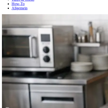
How-To
Allgemein