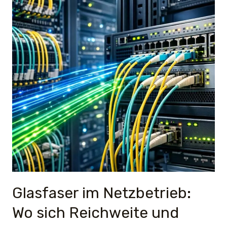
Pizza-
Vorbereitung
effizienter
macht
Glasfaser im Netzbetrieb:
Wo sich Reichweite und