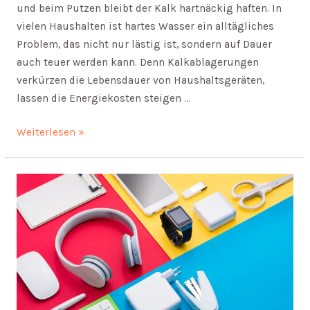
und beim Putzen bleibt der Kalk hartnäckig haften. In
vielen Haushalten ist hartes Wasser ein alltägliches
Problem, das nicht nur lästig ist, sondern auf Dauer
auch teuer werden kann. Denn Kalkablagerungen
verkürzen die Lebensdauer von Haushaltsgeräten,
lassen die Energiekosten steigen …
Kalk?
Weiterlesen »
So
einfach
löst
du
das
Problem