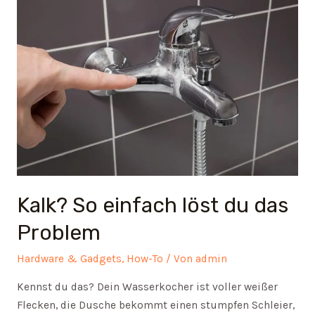
sich
Reichweite
und
Signalqualität
entscheiden
Kalk? So einfach löst du das
Problem
Hardware & Gadgets
,
How-To
/ Von
admin
Kennst du das? Dein Wasserkocher ist voller weißer
Flecken, die Dusche bekommt einen stumpfen Schleier,